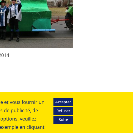
2014
te et vous fournir un
Accepter
s de publicité, de
Refuser
 options, veuillez
Suite
r exemple en cliquant