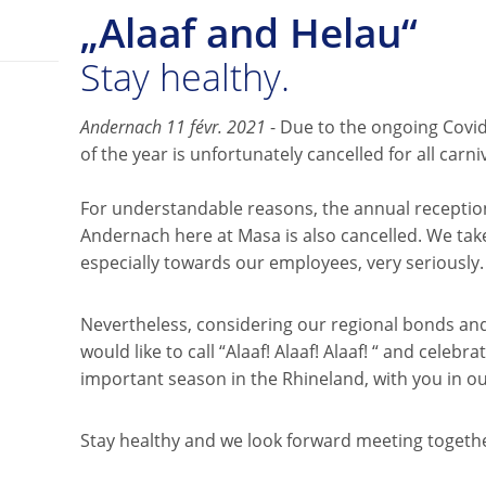
„Alaaf and Helau“
Stay healthy.
Andernach 11 févr. 2021
- Due to the ongoing Covid
of the year is unfortunately cancelled for all carniv
For understandable reasons, the annual reception
Andernach here at Masa is also cancelled. We take 
especially towards our employees, very seriously.
Nevertheless, considering our regional bonds and 
would like to call “Alaaf! Alaaf! Alaaf! “ and celebr
important season in the Rhineland, with you in ou
Stay healthy and we look forward meeting together