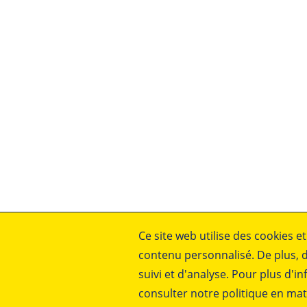
Ce site web utilise des cookies et
Mentions légales
contenu personnalisé. De plus, de
Conditions générales de vente
suivi et d'analyse. Pour plus d'in
Déclaration de protection des donn
consulter notre politique en mat
Conditions générales d'achat