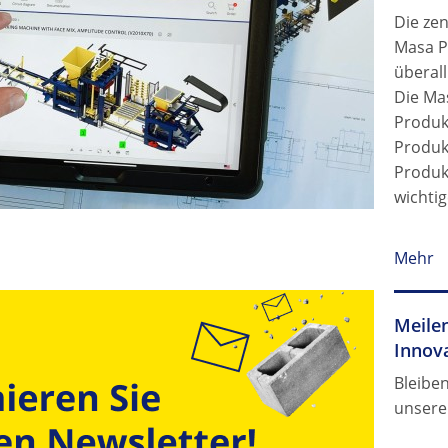
Die zen
Masa P
überall
Die Mas
Produkt
Produk
Produk
wichtig
Mehr
Meilen
Innov
Bleibe
unsere