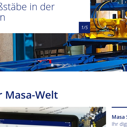
 Grenzen.
beruf
stäbe in der
e Werkskonzepte
ge Anlagen:
on
d
wirtschaftlich
ervice
1/5
r Masa-Welt
Masa 
Ihr dig