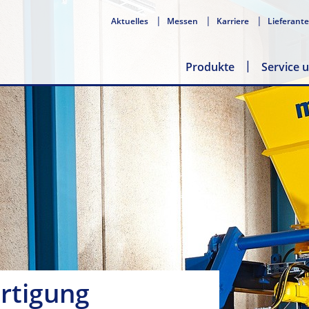
Aktuelles
Messen
Karriere
Lieferant
Produkte
Service 
rtigung
fertigung
in­fertigung
nerschaft
r