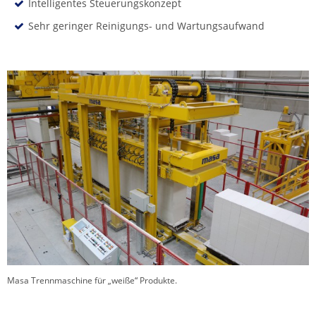
Intelligentes Steuerungskonzept
Sehr geringer Reinigungs- und Wartungsaufwand
Masa Trennmaschine für „weiße“ Produkte.
Trennebene im getrennten Zustand.