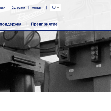
авки
Загрузки
контакт
RU
 поддержка
Предприятие