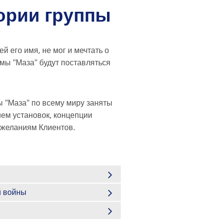
ории группы
 его имя, не мог и мечтать о
мы "Маза" будут поставляться
 "Маза" по всему миру заняты
ем установок, концепции
ожеланиям Клиентов.
й войны