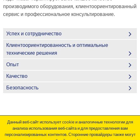
производимого оборудования, клиентоориентированный
сервис и профессиональное консультирование.
Успех и сотрудничество
Клиентоориентированность и оптимальные
технические решения
Опыт
Качество
Безопасность
Данный веб-сайт использует cookie и аналогичные технологии для
Контактные и регистрационные данные предприятия
анализа использования веб-сайта и для предоставления вам
персонализированных контентов. Сторонние провайдеры также могут
Общие коммерческие условия