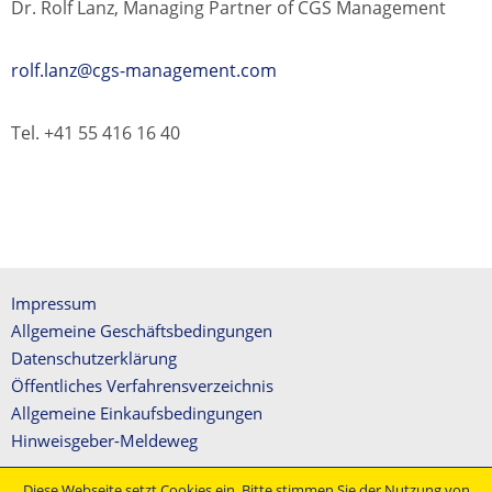
Dr. Rolf Lanz, Managing Partner of CGS Management
rolf.lanz@cgs-management.com
Tel. +41 55 416 16 40
Impressum
Allgemeine Geschäftsbedingungen
Datenschutzerklärung
Öffentliches Verfahrensverzeichnis
Allgemeine Einkaufsbedingungen
Hinweisgeber-Meldeweg
Diese Webseite setzt Cookies ein. Bitte stimmen Sie der Nutzung von